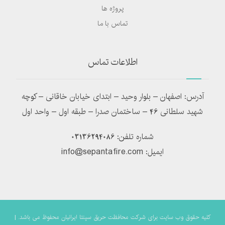
پروژه ها
تماس با ما
اطلاعات تماس
آدرس: اصفهان – بلوار وحید – ابتدای خیابان خاقانی – کوچه
شهید سلطانی 46 – ساختمان صدرا – طبقه اول – واحد اول
شماره تلفن: 03136294086
ایمیل: info@sepantafire.com
کلیه حقوق وب سایت برای شرکت محافظت حریق سپنتا ایرانیان محفوظ می باشد. |